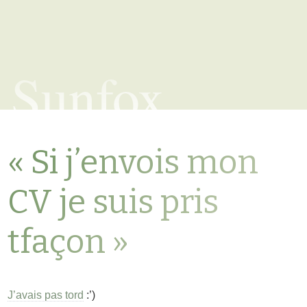
Sunfox
« Si j’envois mon
CV je suis pris
tfaçon »
J’avais pas tord
:’)