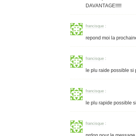
DAVANTAGE!!!!!
francisque
:
repond moi la prochaine
francisque
:
le plu raide possible si
francisque
:
le plu rapide possible s
francisque
:
prdon pour le message