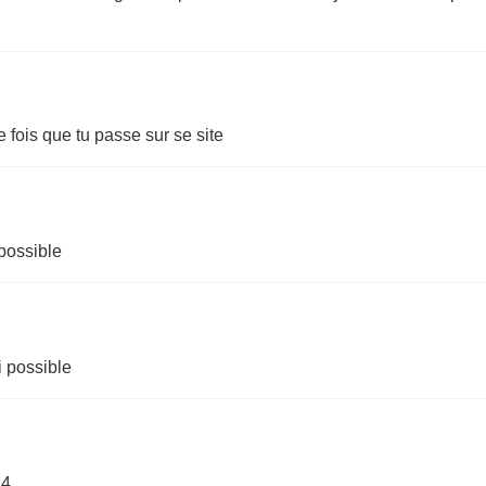
 fois que tu passe sur se site
 possible
i possible
 4