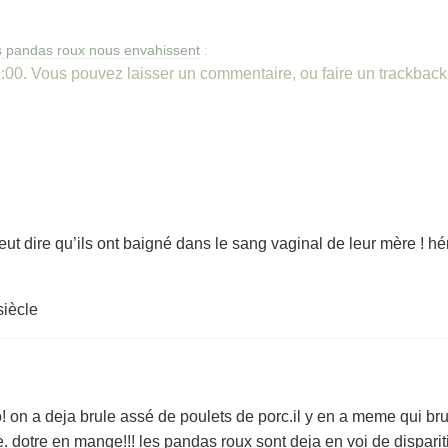
s pandas roux nous envahissent
:
:00. Vous pouvez laisser un commentaire, ou faire un trackback 
t dire qu’ils ont baigné dans le sang vaginal de leur mère ! héréé
siècle
mo! on a deja brule assé de poulets de porc.il y en a meme qui br
e. dotre en mange!!! les pandas roux sont deja en voi de dispa