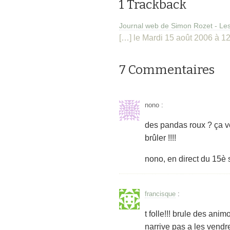
1 Trackback
Journal web de Simon Rozet - Le
[…] le Mardi 15 août 2006 à 12
7 Commentaires
nono
:
des pandas roux ? ça veu
brûler !!!!
nono, en direct du 15è 
francisque
:
t folle!!! brule des ani
narrive pas a les vendr