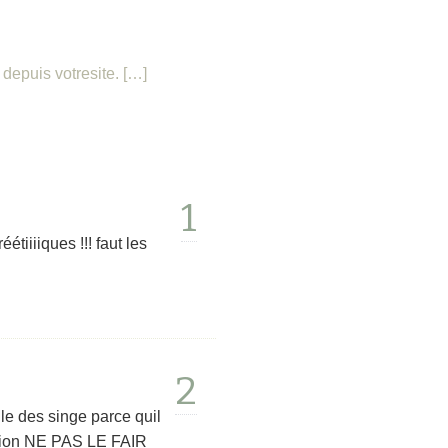
depuis votresite. […]
1
tiiiiques !!! faut les
2
ule des singe parce quil
rition NE PAS LE FAIR