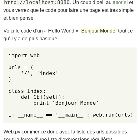
http://localhost:8080
. Un coup d’oeil au
tutoriel
et
vous verrez que le code pour faire une page est très simple
et bien pensé.
Voici le code d’un
« Hello World »
Bonjour Monde
tout ce
qu’il y a de plus basique.
import web

urls = (

    '/', 'index'

)

class index:

    def GET(self):

        print 'Bonjour Monde'

if __name__ == '__main__': web.run(urls)
Web.py commence donc avec la liste des urls possibles
sous la forme d’une liste d’expressions régulières,