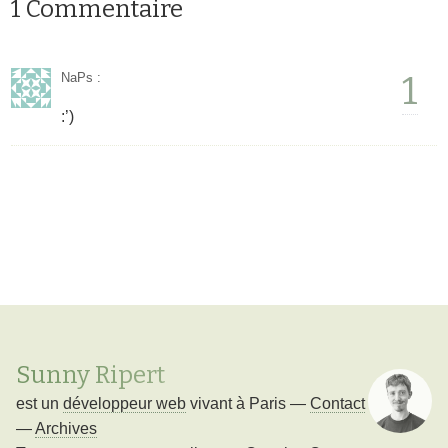
1 Commentaire
1
NaPs
:
:’)
Sunny Ripert
est un
développeur web
vivant à
Paris
—
Contact
—
Archives