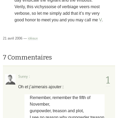
day vindicate the vigilant and the virtuous.
Verily, this vichyssoise of verbiage veers most
verbose, so let me simply add that it’s my very
good honor to meet you and you may call me
V
.
21 avril 2006 —
idéaux
7 Commentaires
1
Sunny
:
Oh et j’aimerais ajouter :
Remember, remember the fifth of
November,
gunpowder, treason and plot,
I see no reason why gunpowder treason