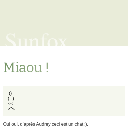
Sunfox
Miaou !
 ()

(   )

<<

>''<
Oui oui, d’après Audrey ceci est un chat ;).