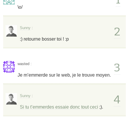
\o/
2
Sunny
:
:) retourne bosser toi ! :p
3
wasted
:
Je m’emmerde sur le web, je le trouve moyen.
4
Sunny
:
Si
tu
t’emmerdes
essaie
donc
tout
ceci
;).