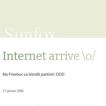
Sunfox
Internet arrive \o/
Ma Freebox va bientôt partiiiiiir :DDD
17 janvier 2006