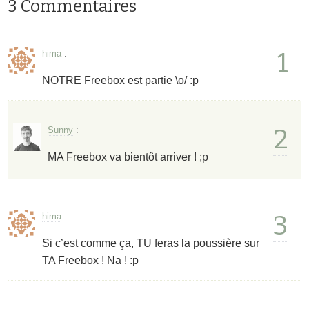
3 Commentaires
1
hima
:
NOTRE Freebox est partie \o/ :p
2
Sunny
:
MA Freebox va bientôt arriver ! ;p
3
hima
:
Si c’est comme ça, TU feras la poussière sur
TA Freebox ! Na ! :p