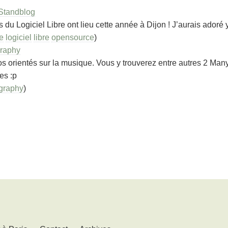
– Standblog
u Logiciel Libre ont lieu cette année à Dijon ! J’aurais adoré y 
e
logiciel
libre
opensource
)
graphy
os orientés sur la musique. Vous y trouverez entre autres 2 Many
es :p
graphy
)