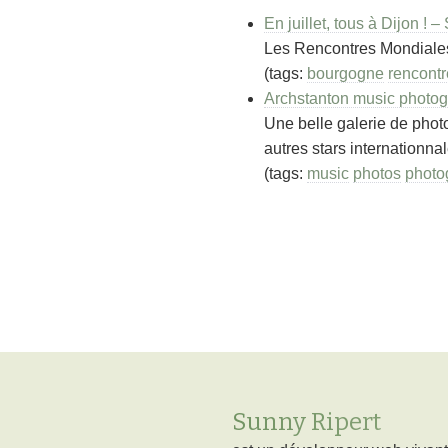
En juillet, tous à Dijon ! 
Les Rencontres Mondiales d
(tags:
bourgogne
rencontr
Archstanton music photo
Une belle galerie de phot
autres stars internationnal
(tags:
music
photos
photo
Sunny Ripert