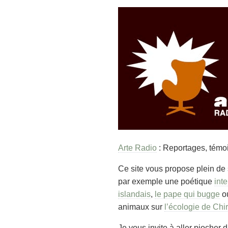
Arte Radio
: Reportages, témoi
Ce site vous propose plein de 
par exemple une poétique
int
islandais
,
le pape qui bugge
o
animaux sur
l’écologie de Chi
Je vous invite à aller piocher 