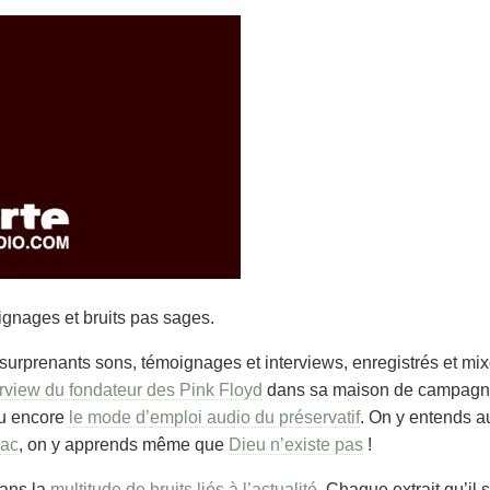
gnages et bruits pas sages.
surprenants sons, témoignages et interviews, enregistrés et mix
erview du fondateur des Pink Floyd
dans sa maison de campagne, 
u encore
le mode d’emploi audio du préservatif
. On y entends a
rac
, on y apprends même que
Dieu n’existe pas
!
dans la
multitude de bruits liés à l’actualité
. Chaque extrait qu’il s