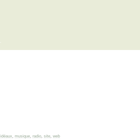
x
,
idéaux
,
musique
,
radio
,
site
,
web