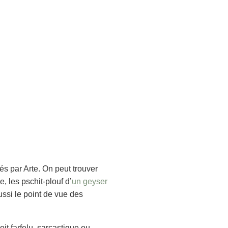
és par Arte. On peut trouver
les pschit-plouf d’
un geyser
ussi le point de vue des
oit farfelu, sarcastique ou