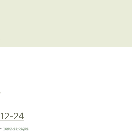
x
5
-12-24
—
marques-pages