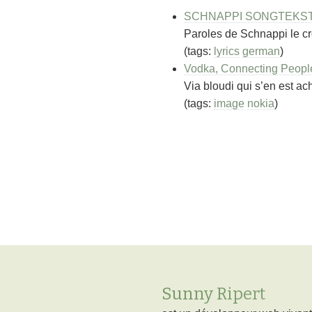
SCHNAPPI SONGTEKSTE
Paroles de Schnappi le cr
(tags:
lyrics
german
)
Vodka, Connecting Peopl
Via bloudi qui s’en est a
(tags:
image
nokia
)
Sunny Ripert