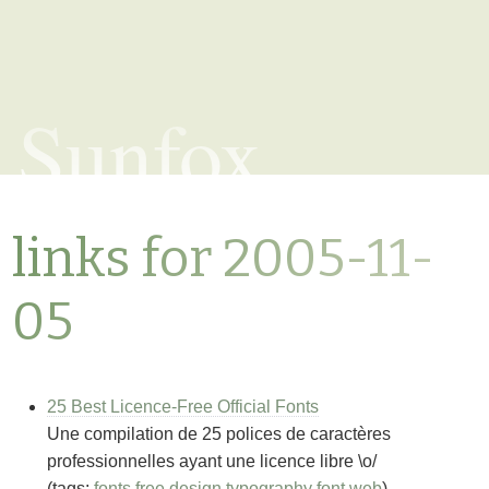
Sunfox
links for 2005-11-
05
25 Best Licence-Free Official Fonts
Une compilation de 25 polices de caractères
professionnelles ayant une licence libre \o/
(tags:
fonts
free
design
typography
font
web
)