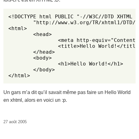
<!DOCTYPE html PUBLIC "-//W3C//DTD XHTML 1
 	"http://www.w3.org/TR/xhtml1/DTD/xhtml1-strict.dtd">

<html>

	<head>

		<meta http-equiv="Content-Type" content="text/html; charset=utf-8" />

		<title>Hello World!</title>

	</head>

	<body>

		<h1>Hello World!</h1>

	</body>

</html>
Un gars m’a dit qu’il savait même pas faire un Hello World
en xhtml, alors en voici un :p.
27 août 2005