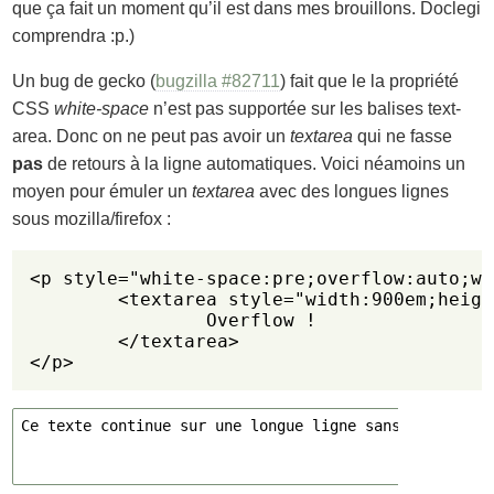
que ça fait un moment qu’il est dans mes brouillons. Doclegi
comprendra :p.)
Un bug de gecko (
bugzilla #82711
) fait que le la propriété
CSS
white-space
n’est pas supportée sur les balises text-
area. Donc on ne peut pas avoir un
textarea
qui ne fasse
pas
de retours à la ligne automatiques. Voici néamoins un
moyen pour émuler un
textarea
avec des longues lignes
sous mozilla/firefox :
<p style="white-space:pre;overflow:auto;wi
	<textarea style="width:900em;height:70px">

		Overflow !

	</textarea>

</p>