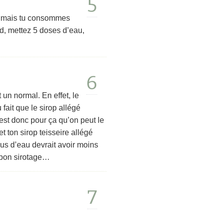
5
er, mais tu consommes
nd, mettez 5 doses d’eau,
6
 un normal. En effet, le
 fait que le sirop allégé
’est donc pour ça qu’on peut le
t ton sirop teisseire allégé
lus d’eau devrait avoir moins
 bon sirotage…
7