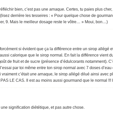
réfléchir bien, c’est pas une arnaque. Certes, tu paies plus ch
 (lisez derrière les tesseires : « Pour quelque chose de gourma
er, 9. Mais le meilleur dosage reste le vôtre… » Moui, bon…)
 forcément si évident que ça la différence entre un sirop allégé et
 aussi calorique que le sirop normal. En fait la différence vient du
n goût de fruit et de sucre (présence d’édulcorants notamment). C
l’essai par toi même entre ton sirop normal avec 7 doses d’eau e
 vraiment c’était une arnaque, le sirop allégé dilué ainsi avec p
AS LE CAS. Il est au moins aussi gourmand que le normal !!!
 une signification diététique, et pas autre chose.