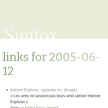
Sunfox
links for 2005-06-
12
Internet Explorer : spyware inc. (Image)
« Les amis ne laissent pas leurs amis utiliser Internet
Explorer »
(tags:
ie
firefox
funny
image
)