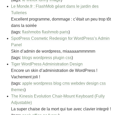
Le Monde.fr : FlashMob géant dans le jardin des
Tuileries
Excellent programme, dommage : c’était un peu trop tôt
dans la soirée
(tags:
flashmobs
flashmob
paris
)
SpotPress Cosmetic Redesign for WordPress’s Admin
Panel
Skin d’admin de wordpress, miaaaaammmmm
(tags:
blogs
wordpress
plugin
css
)
Tiger WordPress Administration Design
Encore un skin d’administration de WordPress !
Vachement joli !
(tags:
apple
wordpress
blog
cms
webdev
design
css
themes
)
The Kinesis Evolution Chair-Mount Keyboard (Fully
Adjustable)
La super chaise de la mort qui tue avec clavier integré !