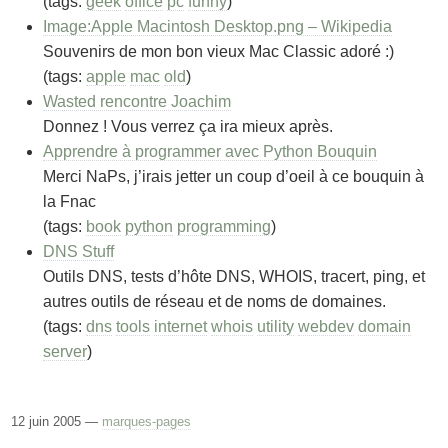
(tags:
geek
office
pc
funny
)
Image:Apple Macintosh Desktop.png – Wikipedia
Souvenirs de mon bon vieux Mac Classic adoré :)
(tags:
apple
mac
old
)
Wasted rencontre Joachim
Donnez ! Vous verrez ça ira mieux après.
Apprendre à programmer avec Python Bouquin
Merci NaPs, j’irais jetter un coup d’oeil à ce bouquin à
la Fnac
(tags:
book
python
programming
)
DNS Stuff
Outils DNS, tests d’hôte DNS, WHOIS, tracert, ping, et
autres outils de réseau et de noms de domaines.
(tags:
dns
tools
internet
whois
utility
webdev
domain
server
)
12 juin 2005 —
marques-pages