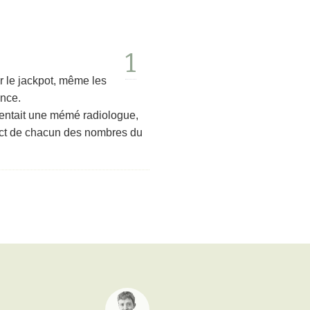
1
r le jackpot, même les
ance.
sentait une mémé radiologue,
act de chacun des nombres du