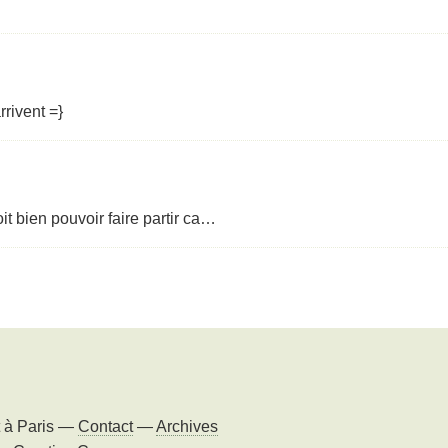
rrivent =}
oit bien pouvoir faire partir ca…
t à
Paris
—
Contact
—
Archives