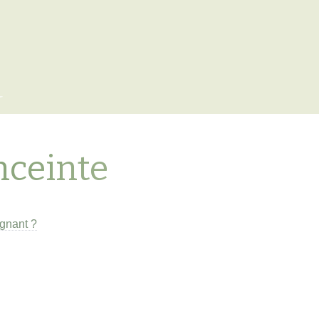
x
nceinte
egnant ?