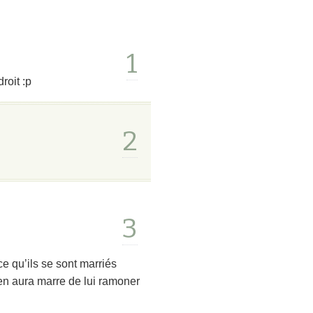
1
roit :p
2
3
e qu’ils se sont marriés
 en aura marre de lui ramoner