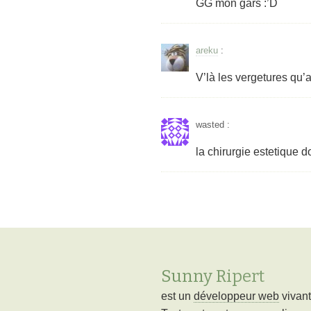
GG mon gars :’D
areku
:
V’là les vergetures qu’a
wasted
:
la chirurgie estetique d
Sunny Ripert
est un
développeur web
vivan