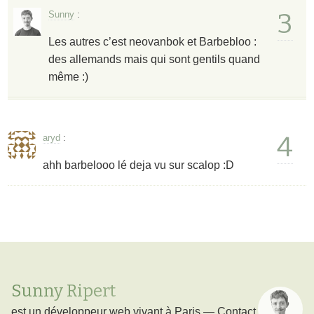
3
Sunny
:
Les autres c’est neovanbok et Barbebloo :
des allemands mais qui sont gentils quand
même :)
4
aryd
:
ahh barbelooo lé deja vu sur scalop :D
Sunny Ripert
est un
développeur web
vivant à
Paris
—
Contact