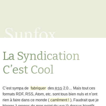
Sunfox
La Syndication
C’est Cool
C’est sympa de
fabriquer
des
2.0… Mais tout ces
RSS
formats RDF, RSS, Atom, etc. sont tous bien nuls et n’ont
rien à faire dans ce monde (
carrément !
). Faudrait que je
blogge à propos de mon point de vue là dessus bientôt…