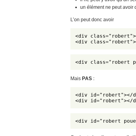
un élément ne peut avoir 
L’on peut donc avoir
<div class="robert">
<div class="robert">
<div class="robert p
Mais
PAS
:
<div id="robert"></d
<div id="robert"></d
<div id="robert poue