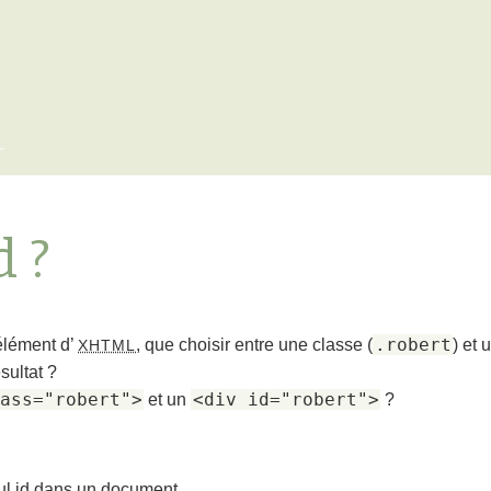
x
d ?
.robert
élément d’
, que choisir entre une classe (
) et 
XHTML
ultat ?
ass="robert">
<div id="robert">
et un
?
eul id dans un document