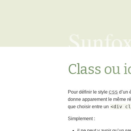
Sunfo
Class ou i
Pour définir le style
d’un 
CSS
donne apparement le même rés
<div cl
que choisir entre un
Simplement :
il ne peut y avoir qu’un s