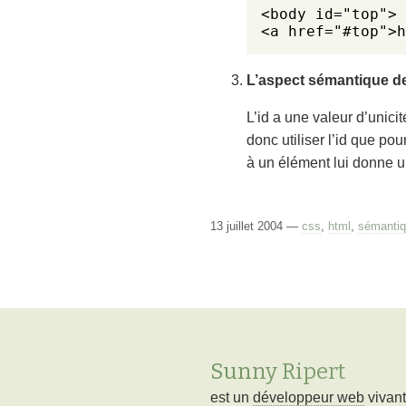
<body id="top">

<a href="#top">h
L’aspect sémantique de
L’id a une valeur d’unicit
donc utiliser l’id que p
à un élément lui donne un
13 juillet 2004 —
css
,
html
,
sémanti
Sunny Ripert
est un
développeur web
vivan