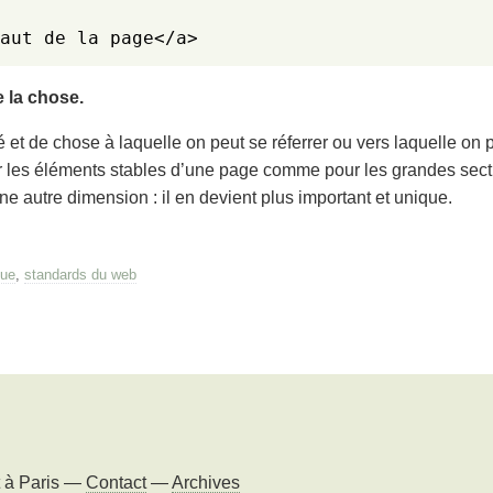
aut de la page</a>
 la chose.
é et de chose à laquelle on peut se réferrer ou vers laquelle on p
our les éléments stables d’une page comme pour les grandes sec
e autre dimension : il en devient plus important et unique.
que
,
standards du web
t à
Paris
—
Contact
—
Archives