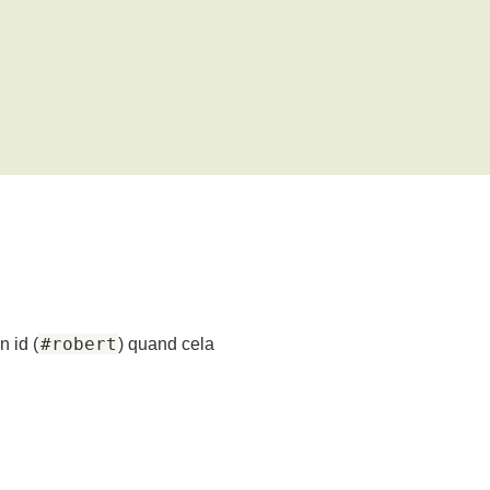
#robert
un id (
) quand cela