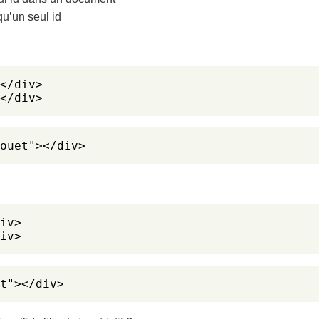
qu’un seul id
</div>

</div>
ouet"></div>
iv>

iv>
t"></div>