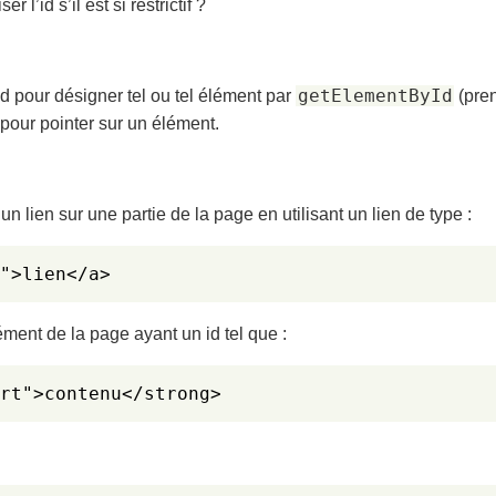
r l’id s’il est si restrictif ?
getElementById
’id pour désigner tel ou tel élément par
(pren
pour pointer sur un élément.
 un lien sur une partie de la page en utilisant un lien de type :
">lien</a>
lément de la page ayant un id tel que :
rt">contenu</strong>